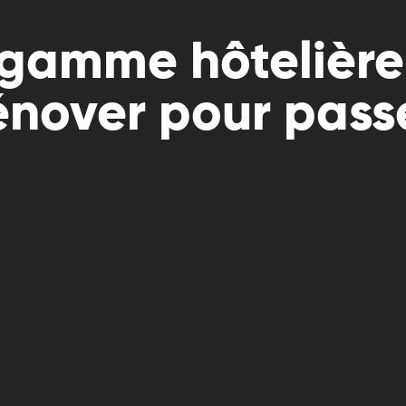
 gamme hôtelière
énover pour passer