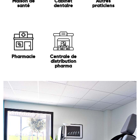
Maison de
Cabinet
Autres
santé
dentaire
praticiens
Pharmacie
Centrale de
distribution
pharma