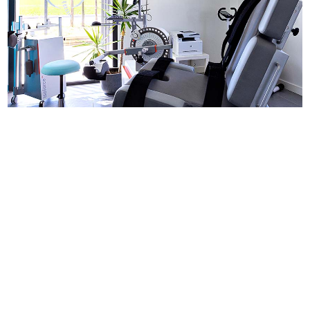
Contactez notre équipe
d'experts pour discuter de vos
projets de construction,
rénovation, extension ou
aménagement. Un chargé
d'étude vous proposera des
solutions personnalisées.
Contactez-nous