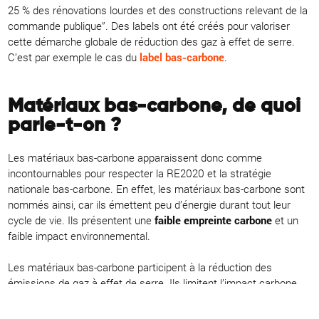
25 % des rénovations lourdes et des constructions relevant de la
commande publique”. Des labels ont été créés pour valoriser
cette démarche globale de réduction des gaz à effet de serre.
C’est par exemple le cas du
label bas-carbone
.
Matériaux bas-carbone, de quoi
parle-t-on ?
Les matériaux bas-carbone apparaissent donc comme
incontournables pour respecter la RE2020 et la stratégie
nationale bas-carbone. En effet, les matériaux bas-carbone sont
nommés ainsi, car ils émettent peu d’énergie durant tout leur
cycle de vie. Ils présentent une
faible empreinte carbone
et un
faible impact environnemental.
Les matériaux bas-carbone participent à la réduction des
émissions de gaz à effet de serre. Ils limitent l’impact carbone
des projets de construction de bâtiments ou de maisons. Les
matériaux bas-carbone sont de différentes natures
, à savoir :