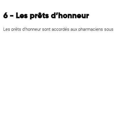
6 - Les prêts d’honneur
Les prêts d’honneur sont accordés aux pharmaciens sous
certaines conditions. Un prêt d’honneur présente des conditions
très avantageuses, à savoir que c’est un
prêt sans intérêts et
sans garanties
. Le pharmacien s’engage à rembourser le prêt
“sur l’honneur”, d’où l’appellation. Les prêts d’honneur ne sont pas
réservés à la construction ou à l’achat d’une pharmacie. C’est un
comité d’agrément qui décide à qui octroyer un prêt. Le comité
rassemble des banquiers, des experts en financement ainsi que
des chefs d’entreprise. Deux réseaux nationaux sont à la
disposition des pharmaciens pour
étudier leur demande de prêt
,
à savoir :
•
Initiative France
;
•
Réseau Entreprendre
.