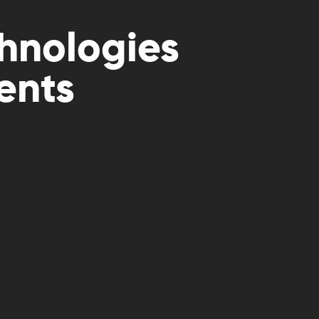
chnologies
ients